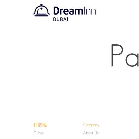
Pa
目的地
Company
Dubai
About Us