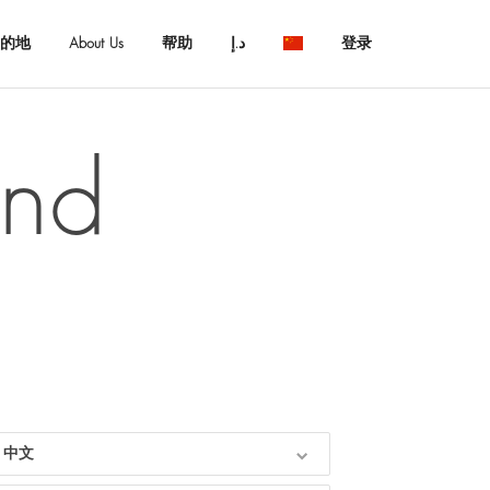
的地
About Us
帮助
د.إ
登录
About Us
致电我们
$ USD
:
Français
+971 55 837 0518
€ EUR
Español
und
د.إ AED
中文
常见问题解答
$ AUD
Italian
查询
KM BAM
English
联系我们
Лв. BGN
Deutsch
$ CAD
Fr. CHF
¥ CNY
£ GBP
kn HRK
中文
₪ ILS